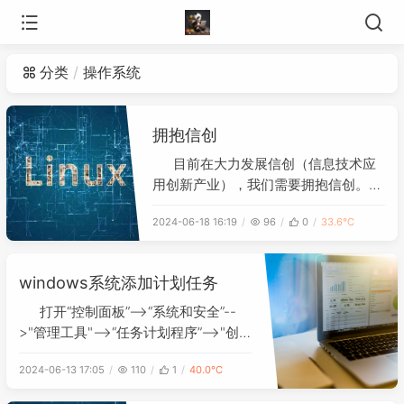
分类
操作系统
拥抱信创
目前在大力发展信创（信息技术应
用创新产业），我们需要拥抱信创。
安全可靠测评结果公告 经过中国信息
2024-06-18 16:19
96
0
33.6℃
安全测评中心测试认为安全可靠的
CPU、操作系统、数据库等。
http://www.itsec.gov.cn/aqkkcp/cp
windows系统添加计划任务
gg/ 服务器操作系统 openEuler下载地
址 https://www.o
打开“控制面板”-->“系统和安全”--
>"管理工具"-->“任务计划程序”-->"创
建基本任务"，根据实际情况选择需要
2024-06-13 17:05
110
1
40.0℃
执行的文件。 添加完成后，可以在“任
务计划程序库”中查看新添加的计划任