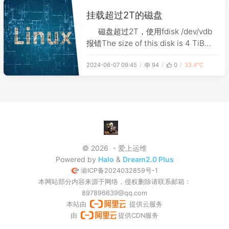
务。
挂载超过2T的磁盘
磁盘超过2T，使用fdisk /dev/vdb
报错The size of this disk is 4 TiB
(4398046511104 bytes). DOS
2024-06-07 09:45
94
0
33.4℃
partition table format can not be
used on drives for volumes large
© 2026
爱上运维
Powered by
Halo
&
Dream2.0 Plus
渝ICP备2024032859号-1
本网站部分内容来源于网络，侵权删除请联系邮箱：
897896639@qq.com
本站由
提供云服务
由
提供CDN服务