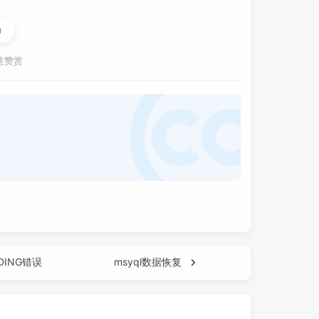
0
意赞赏
DING错误
msyql数据恢复