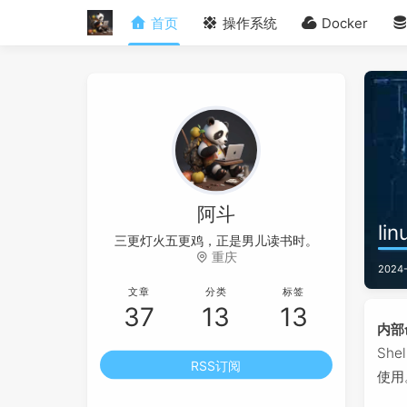
首页
操作系统
Docker
阿斗
l
三更灯火五更鸡，正是男儿读书时。
重庆
2024-
文章
分类
标签
37
13
13
内部
Sh
RSS订阅
使用