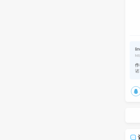
l
ht
作
诸