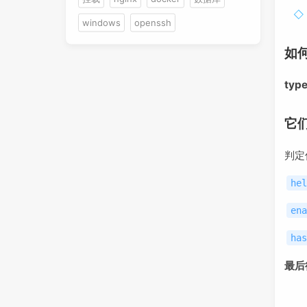
windows
openssh
如
typ
它
判定
hel
ena
has
最后