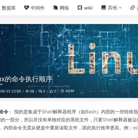
其他
数据库
中间件
网络
wiki
inux的命令执行顺序
4分钟
06-25 23:06
58
0
0
命令
： 指的是集成于Shell解释器程序（如Bash）内部的一些特殊指令
ell的一部分，所以并没有单独对应的系统文件，只要Shell解释器
。内部命令无需从硬盘中重新读取文件，因此执行效率更高。例：echo 、