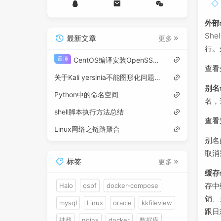
外部
Sh
最新文章
更多
行。外
置顶
CentOS编译安装OpenSSH 9.8p1
查看
关于Kali yersinia不能图形化问题解决方法（图形化打不开报错）
别名
Python中的命名空间
名，
shell脚本执行方法总结
查看
Linux网络之链路聚合
别名的命
取消别
标签
更多
缓存
存中
Halo
ospf
docker-compose
销、
mysql
Linux
oracle
kkfileview
跟日
挂载
nginx
docker
数据库