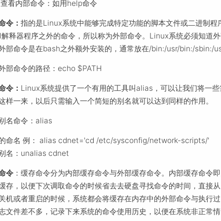
查看内部命令：如用help命令
命令：
指的是Linux系统中能够完成特定功能的脚本文件或二进制
ell解释器程序之外的命令，所以称为外部命令。Linux系统必须知道
部命令是在bash之外额外安装的，通常放在/bin:/usr/bin:/sbin:/usr
外部命令的路径：echo $PATH
命令：
Linux系统提供了一个有用的工具叫alias，可以让我们
这样一来，以后只需输入一个简短的别名就可以达到同样的作用。
别名命令：alias
名 例： alias cdnet='cd /etc/sysconfig/network-scripts/'
名：unalias cdnet
命令
：缓存命令分为内部缓存命令与外部缓存命令。内部缓存命令即
缓存，以便下次调取命令的时候省去去硬盘寻找命令的时间，直接从
关机或者重启的时候，系统都会将缓存在内存中的外部命令与执行过的内部命
志文件差不多，记录下来系统的命令使用历史，以便在系统非正常情